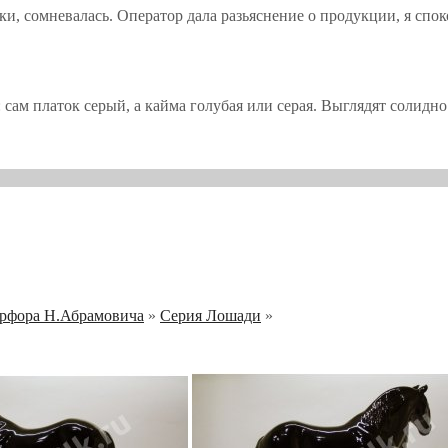
и, сомневалась. Оператор дала разьяснение о продукции, я споко
 сам платок серый, а кайма голубая или серая. Выглядят солидн
арфора Н.Абрамовича
»
Серия Лошади
»