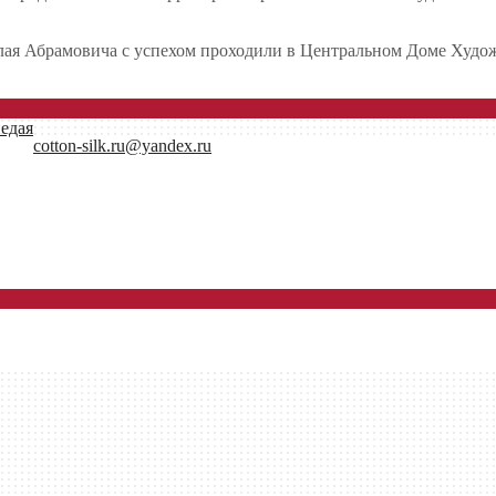
ая Абрамовича с успехом проходили в Центральном Доме Худож
едая
cotton-silk.ru@yandex.ru