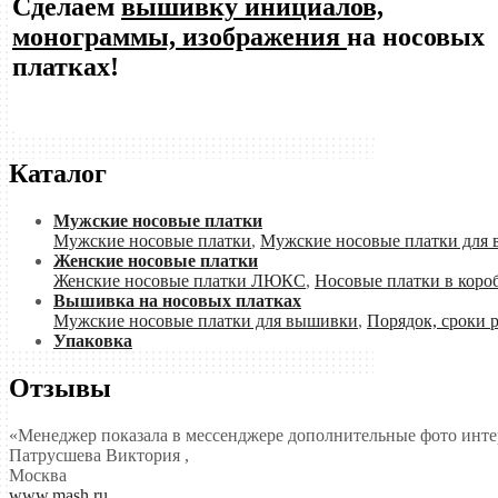
Сделаем
вышивку инициалов,
монограммы, изображения
на носовых
платках!
Каталог
Мужские носовые платки
Мужские носовые платки
,
Мужские носовые платки для
Женские носовые платки
Женские носовые платки ЛЮКС
,
Носовые платки в коро
Вышивка на носовых платках
Мужские носовые платки для вышивки
,
Порядок, сроки 
Упаковка
Отзывы
«Менеджер показала в мессенджере дополнительные фото интер
Патрусшева Виктория
,
Москва
www.mash.ru