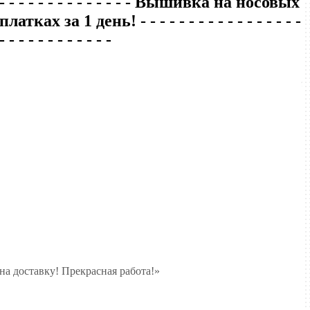
- - - - - - - - - - - - - - Вышивка на носовых
платках за 1 день! - - - - - - - - - - - - - - - - -
- - - - - - - - - - - -
а доставку! Прекрасная работа!»