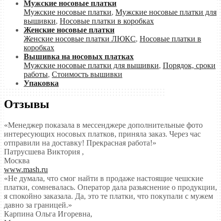
Мужские носовые платки
Мужские носовые платки
,
Мужские носовые платки для
вышивки
,
Носовые платки в коробках
Женские носовые платки
Женские носовые платки ЛЮКС
,
Носовые платки в
коробках
Вышивка на носовых платках
Мужские носовые платки для вышивки
,
Порядок, сроки
работы
,
Стоимость вышивки
Упаковка
Отзывы
«Менеджер показала в мессенджере дополнительные фото
интересующих носовых платков, приняла заказ. Через час
отправили на доставку! Прекрасная работа!»
Патрусшева Виктория
,
Москва
www.mash.ru
«Не думала, что смог найти в продаже настоящие чешские
платки, сомневалась. Оператор дала разьяснение о продукции,
я спокойно заказала. Да, это те платки, что покупали с мужем
давно за границей.»
Карпина Ольга Игоревна
,