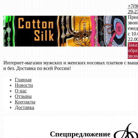
+7(9
29-2
При
звон
ежед
с 10
22.0
Зака
обр
звон
Интернет-магазин мужских и женских носовых платков с выш
и без. Доставка по всей России!
Главная
Новости
О нас
Отзывы
Контакты
Доставка
Спецпредложение