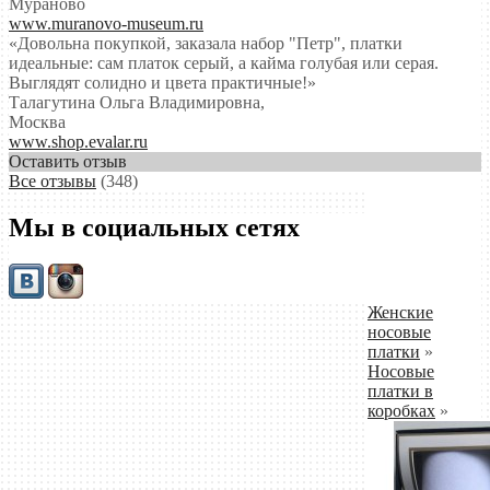
Мураново
www.muranovo-museum.ru
«Довольна покупкой, заказала набор "Петр", платки
идеальные: сам платок серый, а кайма голубая или серая.
Выглядят солидно и цвета практичные!»
Талагутина Ольга Владимировна
,
Москва
www.shop.evalar.ru
Оставить отзыв
Все отзывы
(348)
Мы в социальных сетях
Женские
носовые
платки
»
Носовые
платки в
коробках
»