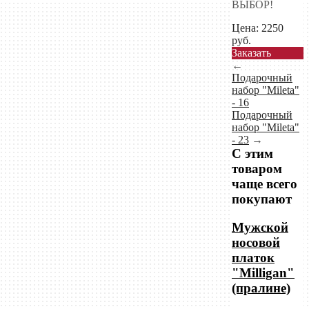
ВЫБОР!
Цена:
2250
руб.
Заказать
←
Подарочный
набор "Mileta"
- 16
Подарочный
набор "Mileta"
- 23
→
С этим
товаром
чаще всего
покупают
Мужской
носовой
платок
"Milligan"
(пралине)