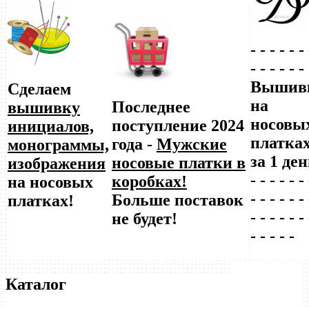
- - - - - - 
- - - - - -
Вышив
Сделаем
на
Последнее
вышивку
носовы
поступление 2024
инициалов,
платка
года -
Мужские
монограммы,
за 1 ден
носовые платки в
изображения
- - - - - - 
коробках!
на носовых
- - - - - - 
Больше поставок
платках!
- - - - - - 
не будет!
- - - - -
Каталог